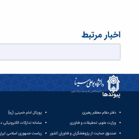
اخبار مرتبط
پیوندها
دفتر مقام معظم رهبری
پورتال امام خمینی (ره)
وزارت علوم، تحقیقات و فناوری
سامانه تدارکات الکترونیکی د
صندوق حمایت از پژوهشگران و فناوران کشور
ریاست جمهوری اسلامی ایران