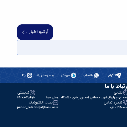
آرشیو اخبار
تلگرام
واتساپ
سروش
پیام رسان بله
ایتا
رتباط با ما
نشانی
کدپستی
مدان، چهارباغ شهید مصطفی احمدی روشن، دانشگاه بوعلی سینا
۶۵۱۷۸-۳۸۶۹۵
شماره تماس
پست الکترونیک
public_relation[at]basu.ac.ir
31400000 - 0