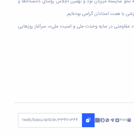
 نحو شایسته میزبان نود و نهمین اجلاس رؤسای دانشگاه‌ها و
ی با همت استادان گرامی بوده‌ایم.
آرامش، پیشرفت علمی و ملی برای همه اعضای خانواده بزرگ دانشگاه، امیدوارم سال ۱۴۰۵، «سال اقتصاد مقاومتی در سایه وحدت ملی و امنیت ملی»، سرآغاز روزهایی
Print