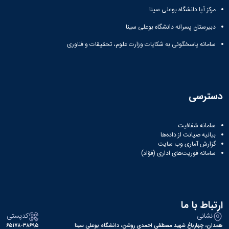
هیأت
مرکز آپا دانشگاه بوعلی سینا
امنا
دبیرخانه
دبیرستان پسرانه دانشگاه بوعلی سینا
بنیاد
سامانه پاسخگوئی به شکایات وزارت علوم، تحقیقات و فناوری
خیرین
حامی
دانشگاه
بوعلی
سینا
دسترسی
واحدها
مرکز
آموزش
سامانه شفافیت
زبان
بیانیه صیانت از داده‌ها
فارسی
گزارش آماری وب‌ سایت
به
سامانه فوریت‌های اداری (فؤاد)
غیر
فارسی
زبانان
گروه
ارتباط با ما
نظارت،
نشانی
کدپستی
ارزیابی
همدان، چهارباغ شهید مصطفی احمدی روشن، دانشگاه بوعلی سینا
۶۵۱۷۸-۳۸۶۹۵