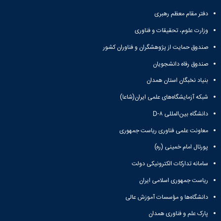
اداره
دفتر مقام معظم رهبری
امور
حقوقی،
وزارت علوم، تحقیقات و فناوری
قراردادها
صندوق حمایت از پژوهشگران و فناوران کشور
و
پاسخگوئی
صندوق رفاه دانشجویان
به
بنیاد نخبگان استان همدان
شکایات
دبیرخانه
شبکه آزمایشگاه‌های علمی ایران(شاعا)
ها
دبیرخانه
دانشگاه بین‌المللی D-۸
هیأت
معاونت علمی فناوری ریاست جمهوری
ممیزه
دبیرخانه
پورتال امام خمینی (ره)
هیأت
اجرایی
سامانه تدارکات الکترونیکی دولت
جذب
ریاست جمهوری اسلامی ایران
اعضای
هیأت
دانشگاه‌ها و مؤسسات آموزش عالی
علمی
پارک علم و فناوری همدان
دبیرخانه