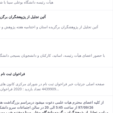
e Persian version of this content.
هیأت رئیسه دانشگاه بوعلی سینا با ش
آئین تجلیل از پژوهشگران برگزی
e Persian version of this content.
آئین تجلیل از پژوهشگران برگزیده استان و اختتامیه هفته پژوهش و 
e Persian version of this content.
با حضور اعضای هیأت رئیسه، اساتید، کارکنان و دانشجویان بسیجی دانشگا
فراخوان ثبت نام
e Persian version of this content.
4439909 تعداد بازدید : 2020 فراخوان ثبت نام در شورای مرکزی کانون های فرهنگی و هنری...
از کلیه اعضای محترم هیات علمی دعوت میشود درمراسم بزرگداشت هفت
97/09/26 از ساعت 5:45 الی 20 در سالن اجتماعات سرو دانشکده کشاورزی با حضور گرم خود ما را سرافراز فرمایند