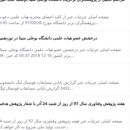
e Persian version of this content.
صفحه اصلی جزئیات خبر از کلیه اعضای محترم هیات علمی دعوت
پژوهشگران برتر دانشگاه مورخ 97/09/26 از ساعت 5:45 الی 20 در سالن اجتماعات سرو دانشکده کشاورزی با...
درخشش عضو هیات علمی دانشگاه بوعلی سینا در نوزدهمین 
e Persian version of this content.
صفحه اصلی جزئیات خبر درخشش عضو هیات علمی دانشگاه بوعلی سینا در
برتر کشور 16 12 2018 05:37 کد خبر : 4439984 تعداد بازدید : 2084 جناب آقای دکتر محمدعلی...
e Persian version of this content.
2432 گزارش پایانی مسابقات فوتسال لیگ دانشجویی مهر لغایت آذر ماه 1397 به گزارش روابط...
هفته پژوهش وفناوری سال 97 از روز از ش
e Persian version of this content.
خدمت تولید ملی شروع به کار خواهد کرد. 16 12 2018 05:34 کد خبر : 4440014 تعداد بازدید...