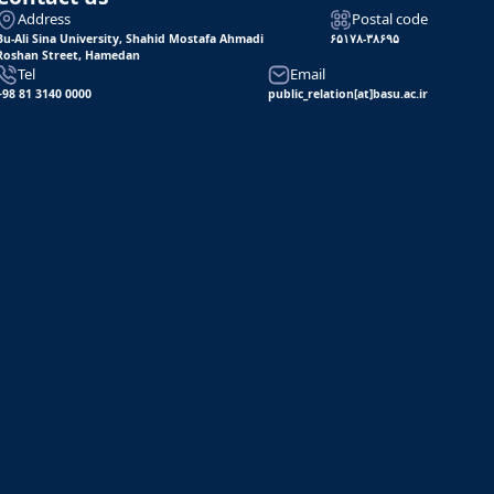
Address
Postal code
Bu-Ali Sina University, Shahid Mostafa Ahmadi
۶۵۱۷۸-۳۸۶۹۵
Roshan Street, Hamedan
Tel
Email
+98 81 3140 0000
public_relation[at]basu.ac.ir