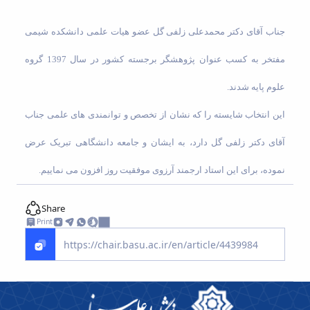
عمومی
امور
شورای
کارکنان
دانشجویان
دانشگاه
ارتباط
جناب آقای دکتر محمدعلی زلفی گل عضو هیات علمی دانشکده شیمی
غیر
با
ایرانی
دفتر
مفتخر به کسب عنوان پژوهشگر برجسته کشور در سال 1397 گروه
مدیریت
ریاست
حراست
علوم پایه شدند.
و
مدیریت
روابط
فناوری
این انتخاب شایسته را که نشان از تخصص و توانمندی های علمی جناب
عمومی
اطلاعات
وظایف و
و
مسئولیت
آقای دکتر زلفی گل دارد، به ایشان و جامعه دانشگاهی تبریک عرض
امنیت
ها
فضای
نموده، برای این استاد ارجمند آرزوی موفقیت روز افزون می نماییم.
امور
مجازی
اجرایی
مدیریت
و
Share
برنامه،
هماهنگی
Print
بودجه
تشریفات
و
و
تشکیلات
گردهمایی
پردیس
ها
علم
و