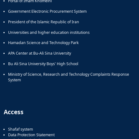
اداره
Portal of Imam Khomeini
امور
Government Electronic Procurement System
حقوقی،
قراردادها
President of the Islamic Republic of Iran
و
Universities and higher education institutions
پاسخگوئی
به
Hamadan Science and Technology Park
شکایات
دبیرخانه
APA Center at Bu-Ali Sina University
ها
Bu Ali Sina University Boys' High School
دبیرخانه
هیأت
Ministry of Science, Research and Technology Complaints Response
ممیزه
System
دبیرخانه
هیأت
اجرایی
جذب
اعضای
Access
هیأت
علمی
دبیرخانه
Shafaf system
Data Protection Statement
هیأت