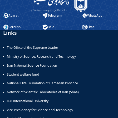
فناوری
امور
دانشجویان
Aparat
Telegram
WhatsApp
شاهد
و
Soroush
Bale
Eitaa
ایثارگر
Links
هسته
گزینش
کارکنان
The Office of the Supreme Leader
هیأت
Ministry of Science, Research and Technology
نظارت،
ارزیابی
Iran National Science Foundation
و
تضمین
Student welfare fund
کیفیت
National Elite Foundation of Hamadan Province
علوم،
تحقیقات
Network of Scientific Laboratories of Iran (Shaa)
و
D-8 International University
فناوری
استان
Vice-Presidency for Science and Technology
همدان