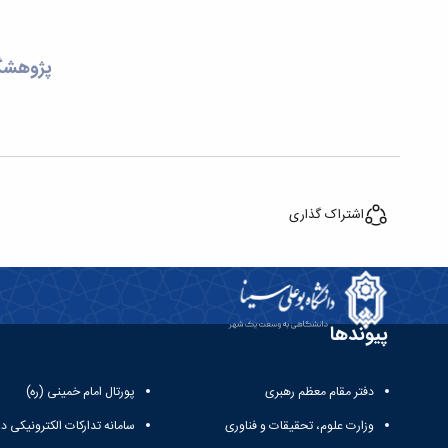
پژوهشگر
اشتراک گذاری
پیوندها
دفتر مقام معظم رهبری
پورتال امام خمینی (ره)
وزارت علوم، تحقیقات و فناوری
سامانه تدارکات الکترونیکی د