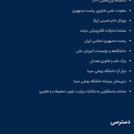
دانشگاه بین‌المللی D-۸
همایش‌ها
معاونت علمی فناوری ریاست جمهوری
انتشارات
دانشگاه
پورتال امام خمینی (ره)
نشر
کتب
سامانه تدارکات الکترونیکی دولت
مجلات
ریاست جمهوری اسلامی ایران
علمی
فصلنامه
دانشگاه‌ها و مؤسسات آموزش عالی
معاونت
پژوهش
پارک علم و فناوری همدان
و
مرکز آپا دانشگاه بوعلی سینا
فناوری
دبیرستان پسرانه دانشگاه بوعلی سینا
سامانه پاسخگوئی به شکایات وزارت علوم، تحقیقات و فناوری
دسترسی