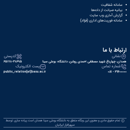
سامانه شفافیت
بیانیه صیانت از داده‌ها
گزارش آماری وب‌ سایت
سامانه فوریت‌های اداری (فؤاد)
ارتباط با ما
نشانی
کدپستی
همدان، چهارباغ شهید مصطفی احمدی روشن، دانشگاه بوعلی سینا
۶۵۱۷۸-۳۸۶۹۵
شماره تماس
پست الکترونیک
public_relation[at]basu.ac.ir
31400000 - 081
تمام حقوق مادی و معنوی این وبگاه متعلق به دانشگاه بوعلی سینا همدان است.پیاده سازی توسط
سپهرافزار ایرانیان