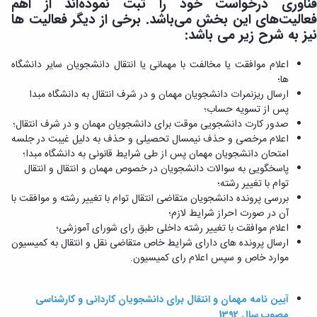
دامپزشکی
فناوری درخواست خود را ثبت نموده‌اند از اهم
دانشجویی
توسعه
تحصیل
مشاوره
گیاهی
هویت
علوم
تشکل‌های
فعالیت‌های این بخش می‌باشد. برخی از دیگر فعالیت ها
مدیریت
در
و
ارتباط
پژوهشکده
پایه
اسلامی
نیز به شرح زیر می باشد:
و
دانشگاه
با ما
سبک
آب
علوم
دانشجویان
پشتیبانی
D8
روابط
زندگی
مرکز
اقتصادی
نشریات
معاونت
رشته‌های
اعلام موافقت یا مخالفت با مهمانی یا انتقال دانشجویان سایر دانشگاه
بین
مرکز
آپا
و
دانشجویی
تحصیلی
آموزشی
ها؛
الملل
بهداشت
دانشگاه
اجتماعی
کانون‌های
کارشناسی
و
ارسال ریزنمرات دانشجویان مهمان و در شرف انتقال به دانشگاه مبدا
(قدم
و
بوعلی
علوم
فرهنگی
تحصیلات
الآن)
تحصیلات
پس از تسویه حساب؛
درمان
سینا
ورزشی
فعالیت‌های
Apply
تکمیلی
تکمیلی
صدور کارت دانشجویی موقت برای دانشجویان مهمان و در شرف انتقال؛
خوابگاه‌های
آزمایشگاه
دانشکده
Now
داوطلبانه
آموزش‌های
معاونت
اعلام مرخصی و حذف نیمسال تحصیلی و حذف به دلیل غیبت در جلسه
های
دانشجویی
های
سمن‌های
آزاد
دانشجویی
امتحان دانشجویان مهمان پس از طی شرایط قانونی به دانشگاه مبدا؛
تحقیقاتی
سلف
اقماری
مرتبط
برنامه‌های
معاونت
پاسخگویی به سوالات دانشجویان در خصوص مهمان و انتقال و انتقال
آزمایشگاه
فنی
سرویس
بنیاد
آموزشی
پژوهش
توام با تغییر رشته؛
مرکزی
ورزش و
و
خیرین
آموزش
و
بررسی پرونده دانشجویان متقاضی انتقال توام با تغییر رشته و موافقت با
آزمایشگاه
سرگرمی
مهندسی
حامی
زبان
فناوری
آن در صورت احراز شرایط لازم؛
اداره
تنش
کبودرآهنگ
دانشگاه
فارسی
معاونت
اعلام موافقت با تغییر رشته داخلی طبق رای شورای آموزشی؛
تربیت
پسماند
فنی
بوعلی
به
فرهنگی
ارسال پرونده های دارای شرایط خاص متقاضی نقل و انتقال به کمیسیون
بدنی
آزمایشگاه
و
سینا
غیرفارسی‌زبانان
و
موارد خاص و سپس اعلام رای کمیسیون.
و
مقاومت
منابع
مؤسسه
آموزش‌های
اجتماعی
فوق
مصالح
طبیعی
حمایت
کاربردی
نهاد
برنامه
آزمایشگاه
تویسرکان
های
و
آیین نامه مهمان و انتقال برای دانشجویان کاردانی و کارشناسی
نمایندگی
مواد
استخر
مدیریت
مردمی
الکترونیکی
مصوب سال 1392
مقام