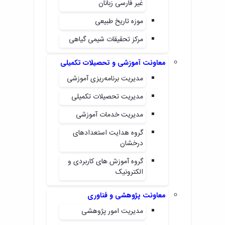
زمین
آزمایشگاه
غیر فارسی زبانان
و
دانشگاه
آموزش
معظم
چمن
باستان
حسابداری
(محمد)
کارکنان
رهبری
موزه تاریخ طبیعی
شناسی
سالن‌های
رزن
سایر
تماس
ورزشی
آزمایشگاه
صنایع
تقویم
مرکز تحقیقات شیمی گیاهی
با
تفریحی-
هوش
غذایی
آموزشی
دانشگاه
سیاحتی
ربات
بهار
نظامنامه
روابط
معاونت آموزشی و تحصیلات تکمیلی
باغ
و
مجتمع
اخلاق
عمومی
دانشگاه
بینایی
مدیریت برنامه‌ریزی آموزشی
آموزش
آموزش
آدرس
موزه
آزمایشگاه
عالی
دانش‌آموختگان
دانشکده‌ها
تاریخ
مدیریت تحصیلات تکمیلی
ژئوماتیک
فاطمیه
شماره
طبیعی
پژوهش
نهاوند
تلفن‌ها
مدیریت خدمات آموزشی
کتابخانه
(ویژه
مرکزی
دختران)
گروه هدایت استعدادهای
و
درخشان
مرکز
اسناد
گروه آموزش های کاربردی و
پایان
الکترونیک
نامه
و
معاونت پژوهشی و فناوری
رساله
مدیریت امور پژوهشی
علم
سنجی