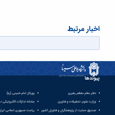
اخبار مرتبط
پیوندها
دفتر مقام معظم رهبری
پورتال امام خمینی (ره)
وزارت علوم، تحقیقات و فناوری
سامانه تدارکات الکترونیکی د
صندوق حمایت از پژوهشگران و فناوران کشور
ریاست جمهوری اسلامی ایران