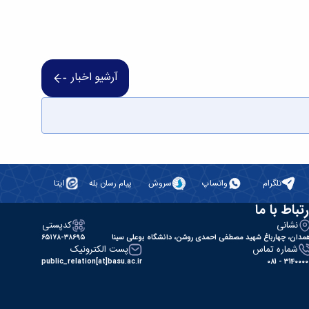
آرشیو اخبار
تلگرام
واتساپ
سروش
پیام رسان بله
ایتا
رتباط با ما
نشانی
کدپستی
مدان، چهارباغ شهید مصطفی احمدی روشن، دانشگاه بوعلی سینا
۶۵۱۷۸-۳۸۶۹۵
شماره تماس
پست الکترونیک
public_relation[at]basu.ac.ir
31400000 - 0