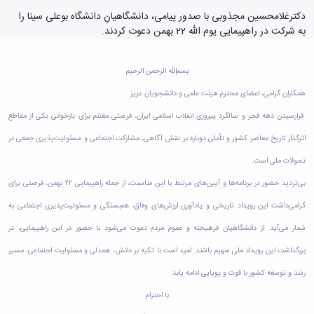
دامپزشکی
دانشجویی
توسعه
تحصیل
مشاوره
گیاهی
هویت
علوم
تشکل‌های
دکترغلامحسین مجذوبی با صدور پیامی، دانشگاهیانِ دانشگاه بوعلی سینا را
مدیریت
در
و
ارتباط
پژوهشکده
پایه
اسلامی
به شرکت در راهپیمایی یوم الله 22 بهمن دعوت کردند.
و
دانشگاه
با ما
سبک
آب
علوم
دانشجویان
پشتیبانی
D8
روابط
زندگی
مرکز
اقتصادی
نشریات
معاونت
رشته‌های
بین
مرکز
آپا
بسم‌الله الرحمن الرحیم
و
دانشجویی
تحصیلی
آموزشی
الملل
بهداشت
دانشگاه
اجتماعی
کانون‌های
کارشناسی
و
(قدم
همکاران گرامی، اعضای محترم هیئت علمی و دانشجویان عزیز
و
بوعلی
علوم
فرهنگی
تحصیلات
الآن)
تحصیلات
درمان
سینا
فرارسیدن دهه فجر و سالگرد پیروزی انقلاب اسلامی ایران، فرصتی مغتنم برای بازخوانی یکی از مقاطع
ورزشی
فعالیت‌های
Apply
تکمیلی
تکمیلی
خوابگاه‌های
آزمایشگاه
دانشکده
Now
داوطلبانه
آموزش‌های
معاونت
اثرگذار تاریخ معاصر کشور و تأملی دوباره بر نقش آگاهی، مشارکت اجتماعی و مسئولیت‌پذیری جمعی در
های
دانشجویی
های
سمن‌های
آزاد
دانشجویی
تحقیقاتی
سلف
اقماری
مرتبط
تحولات ملی است.
برنامه‌های
معاونت
آزمایشگاه
فنی
سرویس
بنیاد
آموزشی
پژوهش
بی‌تردید حضور در برنامه‌ها و آیین‌های مرتبط با این مناسبت، از جمله راهپیمایی ۲۲ بهمن، فرصتی برای
مرکزی
ورزش و
و
خیرین
آموزش
و
آزمایشگاه
سرگرمی
مهندسی
حامی
زبان
گرامی‌داشت این رویداد تاریخی و یادآوری ارزش‌های وفاق، همبستگی و مسئولیت‌پذیری اجتماعی به
فناوری
اداره
تنش
کبودرآهنگ
دانشگاه
فارسی
معاونت
تربیت
پسماند
شمار می‌آید. از دانشگاهیان فرهیخته و عموم مردم دعوت می‌شود با حضور در این راهپیمایی، در
فنی
بوعلی
به
فرهنگی
بدنی
آزمایشگاه
و
سینا
غیرفارسی‌زبانان
بزرگداشت این رویداد ملی سهیم باشند. امید است با تکیه بر دانش، همدلی و مسئولیت اجتماعی، مسیر
و
و
مقاومت
منابع
مؤسسه
آموزش‌های
اجتماعی
فوق
مصالح
رشد و توسعه کشور با قوت و پویایی ادامه یابد.
طبیعی
حمایت
کاربردی
نهاد
برنامه
آزمایشگاه
تویسرکان
های
و
با احترام
نمایندگی
مواد
استخر
مدیریت
مردمی
الکترونیکی
مقام