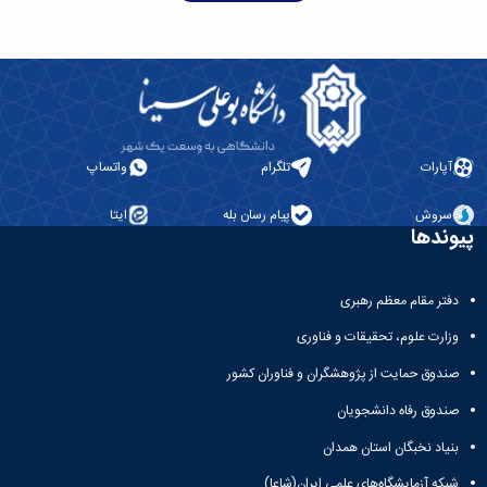
همایش‌ها
انتشارات
دانشگاه
نشر
کتب
مجلات
علمی
آپارات
تلگرام
واتساپ
فصلنامه
معاونت
سروش
پیام رسان بله
ایتا
پژوهش
پیوندها
و
فناوری
دفتر مقام معظم رهبری
وزارت علوم، تحقیقات و فناوری
صندوق حمایت از پژوهشگران و فناوران کشور
صندوق رفاه دانشجویان
بنیاد نخبگان استان همدان
شبکه آزمایشگاه‌های علمی ایران(شاعا)