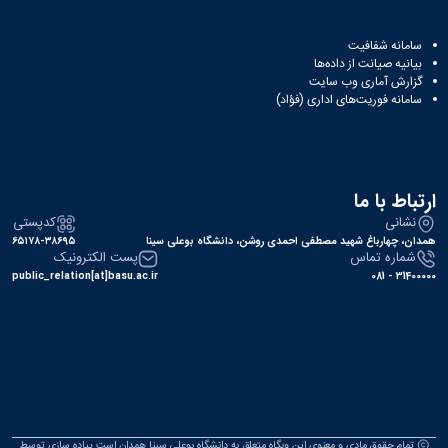
سامانه شفافیت
بیانیه صیانت از داده‌ها
گزارش آماری وب‌ سایت
سامانه فوریت‌های اداری (فؤاد)
ارتباط با ما
نشانی
کدپستی
همدان، چهارباغ شهید مصطفی احمدی روشن، دانشگاه بوعلی سینا
۶۵۱۷۸-۳۸۶۹۵
شماره تماس
پست الکترونیک
public_relation[at]basu.ac.ir
31400000 - 081
تمام حقوق مادی و معنوی این وبگاه متعلق به دانشگاه بوعلی سینا همدان است.پیاده سازی توسط