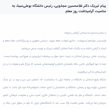
دامپزشکی
دانشجویی
توسعه
تحصیل
مشاوره
گیاهی
هویت
علوم
تشکل‌های
پیام تبریک دکتر غلامحسین مجذوبی، رئیس دانشگاه بوعلی‌سینا، به
مدیریت
در
و
ارتباط
پژوهشکده
پایه
اسلامی
مناسبت گرامیداشت روز معلم
و
دانشگاه
با ما
سبک
آب
علوم
دانشجویان
پشتیبانی
D8
روابط
زندگی
مرکز
اقتصادی
نشریات
معاونت
رشته‌های
بین
مرکز
آپا
و
دانشجویی
تحصیلی
آموزشی
الملل
بهداشت
دانشگاه
اجتماعی
کانون‌های
کارشناسی
و
(قدم
با سلام و احترام به استادان گرانقدر و فرزانه
و
بوعلی
علوم
فرهنگی
تحصیلات
الآن)
تحصیلات
درمان
سینا
ورزشی
فرارسیدن دوازدهم اردیبهشت، سالروز شهادت معلمِ شهید، مرتضی مطهری و روز بزرگداشت مقام معلم و
فعالیت‌های
Apply
تکمیلی
تکمیلی
خوابگاه‌های
آزمایشگاه
دانشکده
Now
داوطلبانه
آموزش‌های
معاونت
استاد را گرامی داشته و به یکایک شما استادان گرانقدر تبریک و تهنیت عرض می‌نمایم.
های
دانشجویی
های
سمن‌های
آزاد
دانشجویی
تحقیقاتی
سلف
اقماری
مرتبط
برنامه‌های
بی‌تردید، نقش بی‌بدیل استادان در تربیت نسل جوان و پیشرفت ایران‌زمین بر هیچ‌کس پوشیده نیست.
معاونت
آزمایشگاه
فنی
سرویس
بنیاد
آموزشی
پژوهش
مرکزی
شما نه تنها آموزگاران دانش، بلکه راهنمایان اخلاق و الهام‌بخشانی هستید که چراغ علم و معرفت را در دل
ورزش و
و
خیرین
آموزش
و
آزمایشگاه
سرگرمی
مهندسی
حامی
زبان
تاریکی‌های زندگی می‌افروزید.
فناوری
اداره
تنش
کبودرآهنگ
دانشگاه
فارسی
معاونت
تربیت
پسماند
جایگاه رفیع استادان و دانشگاه در جامعۀ ایران تا بدانجاست که دشمنان این مرز و بوم در دو جنگِ
فنی
بوعلی
به
فرهنگی
بدنی
آزمایشگاه
و
سینا
غیرفارسی‌زبانان
تحمیلیِ دوازده روزه و رمضان، دانشگاه و دانشمندان را آماج حملات ناجوانمردانۀ خود قرار دادند تا نشان
و
و
مقاومت
منابع
مؤسسه
آموزش‌های
اجتماعی
فوق
مصالح
دهند استاد، دانشگاه و علم چه نقشی کلیدی در استقلال فکری، امنیت ملی و مقاومت فرهنگی کشور
طبیعی
حمایت
کاربردی
نهاد
برنامه
آزمایشگاه
تویسرکان
های
و
نمایندگی
عزیزمان ایفا می‌کنند. همین اهمیت والا سبب شد تا دانشگاه‌های ایران نه تنها در سطح ملی، بلکه در
مواد
استخر
مدیریت
مردمی
الکترونیکی
مقام