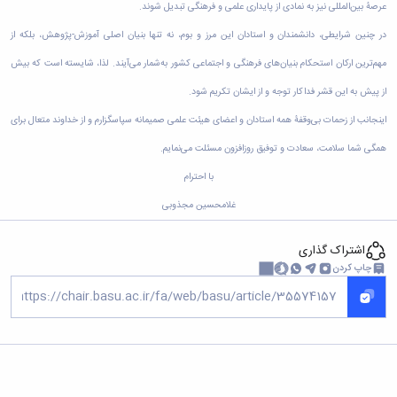
زمین
آزمایشگاه
و
عرصۀ بین‌المللی نیز به نمادی از پایداری علمی و فرهنگی تبدیل شوند.
دانشگاه
آموزش
معظم
چمن
باستان
حسابداری
(محمد)
کارکنان
رهبری
در چنین شرایطی، دانشمندان و استادان این مرز و بوم، نه تنها بنیان اصلی آموزش-پژوهش، بلکه از
شناسی
سالن‌های
رزن
سایر
تماس
ورزشی
آزمایشگاه
صنایع
مهم‌ترین ارکان استحکام بنیان‌های فرهنگی و اجتماعی کشور به‌شمار می‌آیند. لذا، شایسته است که بیش
تقویم
با
تفریحی-
هوش
غذایی
آموزشی
دانشگاه
از پیش به این قشر فداکار توجه و از ایشان تکریم شود.
سیاحتی
ربات
بهار
نظامنامه
روابط
باغ
و
مجتمع
اخلاق
اینجانب از زحمات بی‌وقفۀ همه استادان و اعضای هیئت علمی صمیمانه سپاسگزارم و از خداوند متعال برای
عمومی
دانشگاه
بینایی
آموزش
آموزش
آدرس
موزه
همگی شما سلامت، سعادت و توفیق روزافزون مسئلت می‌نمایم.
آزمایشگاه
عالی
دانش‌آموختگان
دانشکده‌ها
تاریخ
ژئوماتیک
فاطمیه
با احترام
شماره
طبیعی
پژوهش
نهاوند
تلفن‌ها
غلامحسین مجذوبی
کتابخانه
(ویژه
مرکزی
دختران)
و
اشتراک گذاری
مرکز
چاپ کردن
اسناد
پایان
نامه
و
رساله
علم
سنجی