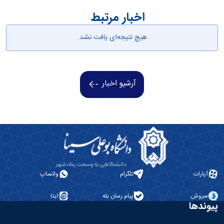
همایش‌ها
اخبار مرتبط
انتشارات
دانشگاه
هیچ نتیجه‌ای یافت نشد.
نشر
کتب
مجلات
علمی
فصلنامه
آرشیو اخبار
معاونت
پژوهش
و
فناوری
آپارات
تلگرام
واتساپ
سروش
پیام رسان بله
ایتا
پیوندها