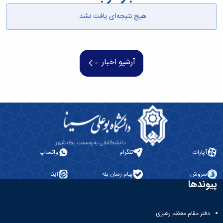
همایش‌ها
هیچ نتیجه‌ای یافت نشد.
انتشارات
دانشگاه
نشر
کتب
مجلات
آرشیو اخبار
علمی
فصلنامه
معاونت
پژوهش
و
فناوری
آپارات
تلگرام
واتساپ
سروش
پیام رسان بله
ایتا
پیوندها
دفتر مقام معظم رهبری