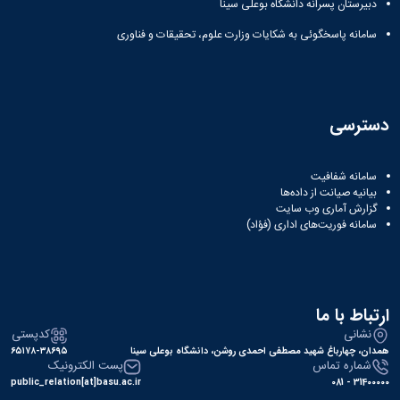
دبیرستان پسرانه دانشگاه بوعلی سینا
سامانه پاسخگوئی به شکایات وزارت علوم، تحقیقات و فناوری
دسترسی
سامانه شفافیت
بیانیه صیانت از داده‌ها
گزارش آماری وب‌ سایت
سامانه فوریت‌های اداری (فؤاد)
ارتباط با ما
نشانی
کدپستی
همدان، چهارباغ شهید مصطفی احمدی روشن، دانشگاه بوعلی سینا
۶۵۱۷۸-۳۸۶۹۵
شماره تماس
پست الکترونیک
public_relation[at]basu.ac.ir
31400000 - 081