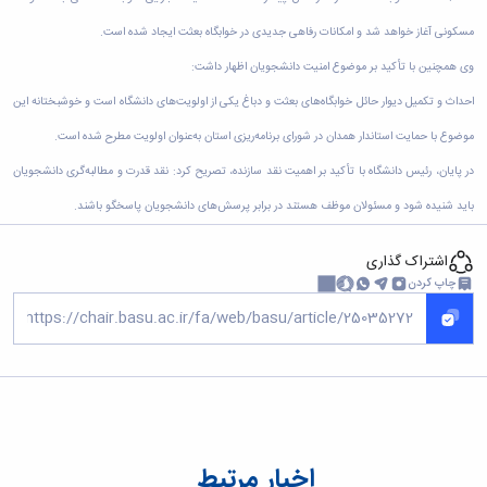
زمین
آزمایشگاه
و
دانشگاه
آموزش
معظم
چمن
باستان
حسابداری
مسکونی آغاز خواهد شد و امکانات رفاهی جدیدی در خوابگاه بعثت ایجاد شده است.
(محمد)
کارکنان
رهبری
شناسی
سالن‌های
رزن
سایر
تماس
وی همچنین با تأکید بر موضوع امنیت دانشجویان اظهار داشت:
ورزشی
آزمایشگاه
صنایع
تقویم
با
تفریحی-
هوش
غذایی
آموزشی
احداث و تکمیل دیوار حائل خوابگاه‌های بعثت و دباغ یکی از اولویت‌های دانشگاه است و خوشبختانه این
دانشگاه
سیاحتی
ربات
بهار
نظامنامه
روابط
باغ
موضوع با حمایت استاندار همدان در شورای برنامه‌ریزی استان به‌عنوان اولویت مطرح شده است.
و
مجتمع
اخلاق
عمومی
دانشگاه
بینایی
آموزش
آموزش
در پایان، رئیس دانشگاه با تأکید بر اهمیت نقد سازنده، تصریح کرد: نقد قدرت و مطالبه‌گری دانشجویان
آدرس
موزه
آزمایشگاه
عالی
دانش‌آموختگان
دانشکده‌ها
تاریخ
باید شنیده شود و مسئولان موظف هستند در برابر پرسش‌های دانشجویان پاسخگو باشند.
ژئوماتیک
فاطمیه
شماره
طبیعی
پژوهش
نهاوند
تلفن‌ها
کتابخانه
(ویژه
اشتراک گذاری
مرکزی
دختران)
چاپ کردن
و
مرکز
اسناد
پایان
نامه
و
رساله
علم
اخبار مرتبط
سنجی