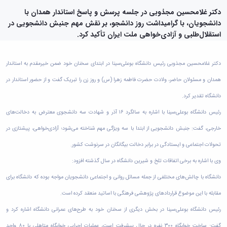
دامپزشکی
دانشجویی
توسعه
تحصیل
مشاوره
گیاهی
هویت
علوم
تشکل‌های
دکتر غلامحسین مجذوبی در جلسه پرسش و پاسخ استاندار همدان با
مدیریت
در
و
ارتباط
پژوهشکده
پایه
اسلامی
دانشجویان، با گرامیداشت روز دانشجو، بر نقش مهم جنبش دانشجویی در
و
دانشگاه
با ما
سبک
آب
علوم
دانشجویان
پشتیبانی
استقلال‌طلبی و آزادی‌خواهی ملت ایران تأکید کرد.
D8
روابط
زندگی
مرکز
اقتصادی
نشریات
معاونت
رشته‌های
بین
مرکز
آپا
و
دانشجویی
تحصیلی
آموزشی
الملل
بهداشت
دانشگاه
اجتماعی
دکتر غلامحسین مجذوبی رئیس دانشگاه بوعلی‌سینا در ابتدای سخنان خود ضمن خیرمقدم به استاندار
کانون‌های
کارشناسی
و
(قدم
و
بوعلی
علوم
فرهنگی
تحصیلات
الآن)
تحصیلات
همدان و مسئولان حاضر، ولادت حضرت فاطمه زهرا (س) و روز زن را تبریک گفت و از حضور استاندار در
درمان
سینا
ورزشی
فعالیت‌های
Apply
تکمیلی
تکمیلی
خوابگاه‌های
آزمایشگاه
دانشکده
Now
داوطلبانه
دانشگاه تقدیر کرد.
آموزش‌های
معاونت
های
دانشجویی
های
سمن‌های
آزاد
دانشجویی
تحقیقاتی
رئیس دانشگاه بوعلی‌سینا با اشاره به سالگرد ۱۶ آذر و شهادت سه دانشجوی معترض به دخالت‌های
سلف
اقماری
مرتبط
برنامه‌های
معاونت
آزمایشگاه
فنی
سرویس
بنیاد
آموزشی
خارجی، گفت: جنبش دانشجویی از ابتدا با سه ویژگی مهم شناخته می‌شود؛ آزادی‌خواهی، پیشتازی در
پژوهش
مرکزی
ورزش و
و
خیرین
آموزش
و
آزمایشگاه
سرگرمی
تحولات اجتماعی و ایستادگی در برابر دخالت بیگانگان در سرنوشت کشور.
مهندسی
حامی
زبان
فناوری
اداره
تنش
کبودرآهنگ
دانشگاه
فارسی
وی با اشاره به برخی اتفاقات تلخ و شیرین دانشگاه در سال گذشته افزود:
معاونت
تربیت
پسماند
فنی
بوعلی
به
فرهنگی
بدنی
آزمایشگاه
دانشگاه با چالش‌های مختلفی از جمله مسائل روانی و اجتماعی دانشجویان مواجه بوده که دانشگاه برای
و
سینا
غیرفارسی‌زبانان
و
و
مقاومت
منابع
مؤسسه
آموزش‌های
اجتماعی
مقابله با این موضوع قرارداد‌های پژوهشی فرهنگی با اساتید منعقد کرده است.
فوق
مصالح
طبیعی
حمایت
کاربردی
نهاد
برنامه
آزمایشگاه
تویسرکان
رئیس دانشگاه بوعلی‌سینا در بخش دیگری از سخنان خود به طرح‌های عمرانی دانشگاه اشاره کرد و
های
و
نمایندگی
مواد
استخر
مدیریت
مردمی
الکترونیکی
مقام
گفت: ساخت خوابگاه ۳۰۰ نفره در حال پیشرفت است، عملیات اجرایی خوابگاه متاهلی با ۸۰ واحد